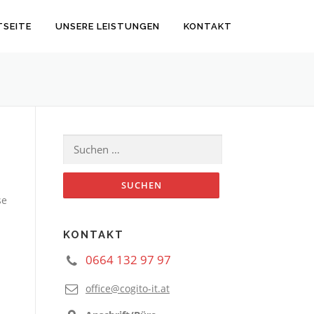
TSEITE
UNSERE LEISTUNGEN
KONTAKT
Suchen
nach:
se
KONTAKT
0664 132 97 97
office@cogito-it.at