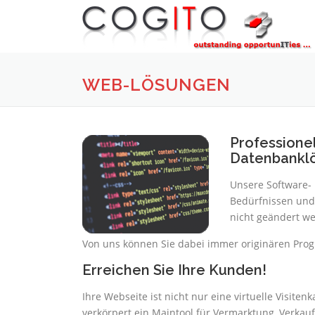
Skip
to
content
WEB-LÖSUNGEN
Professione
Datenbankl
Unsere Software-
Bedürfnissen und 
nicht geändert we
Von uns können Sie dabei immer originären Pr
Erreichen Sie Ihre Kunden!
Ihre Webseite ist nicht nur eine virtuelle Visite
verkörpert ein Maintool für Vermarktung, Verkauf